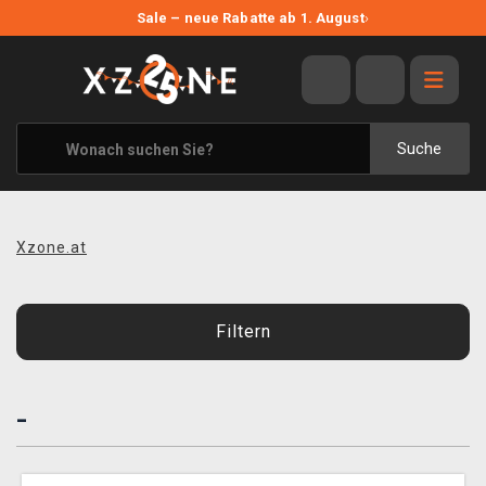
NEUE ANGEBOTE
Sale – neue Rabatte ab 1. August
›
ANGEBOTE
ALLE MARKEN
XZONE ORIGINALS
Suche
KLEIDUNG & ACCESSOIRES
MERCHANDISE
Xzone.at
BÜCHER & COMICS
BRETT- UND KARTENSPIELE
Filtern
BLOG
-
KONTAKT
VERSAND