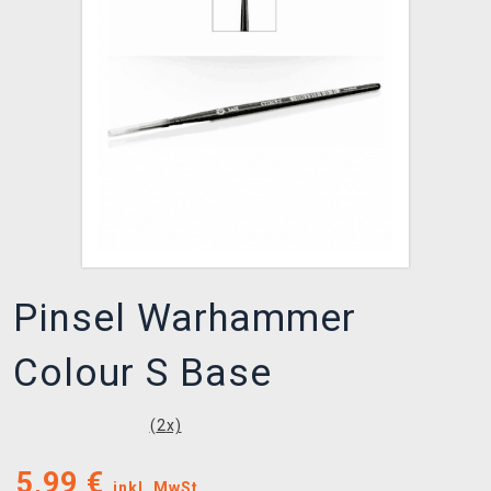
XZONE CLUB
Pinsel Warhammer
Colour S Base
(
2
x)
5,99
€
inkl. MwSt.