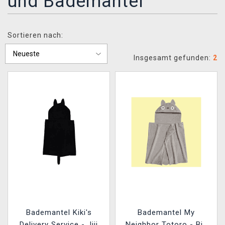
und Bademäntel
XZONE CLUB
Sortieren nach:
Insgesamt gefunden:
2
Bademantel Kiki's
Bademantel My
Delivery Service - Jiji
Neighbor Totoro - Big