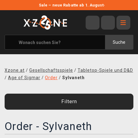
NEUE ANGEBOTE
Sale – neue Rabatte ab 1. August
›
ANGEBOTE
ALLE MARKEN
XZONE ORIGINALS
Suche
KLEIDUNG & ACCESSOIRES
MERCHANDISE
Xzone.at
/
Gesellschaftsspiele
/
Tabletop-Spiele und D&D
BÜCHER & COMICS
/
Age of Sigmar
/
Order
/
Sylvaneth
BRETT- UND KARTENSPIELE
Filtern
BLOG
KONTAKT
Order - Sylvaneth
VERSAND