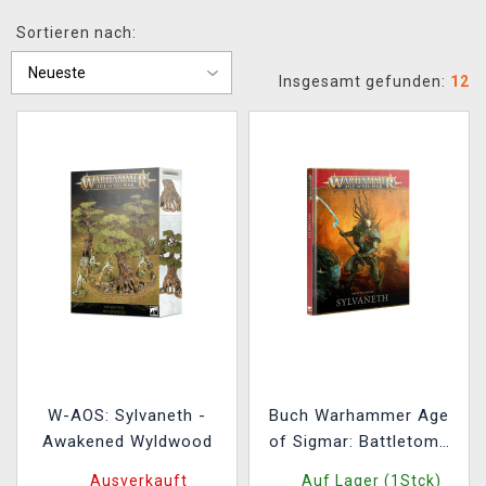
XZONE CLUB
Sortieren nach:
Insgesamt gefunden:
12
W-AOS: Sylvaneth -
Buch Warhammer Age
Awakened Wyldwood
of Sigmar: Battletome
Sylvaneth (2026) ENG
Ausverkauft
Auf Lager (1Stck)