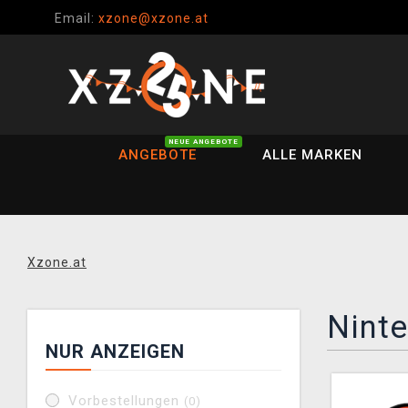
Email:
xzone@xzone.at
NEUE ANGEBOTE
ANGEBOTE
ALLE MARKEN
Xzone.at
Ninte
NUR ANZEIGEN
Vorbestellungen
(0)