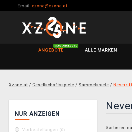
Email:
xzone@xzone.at
NEUE ANGEBOTE
ANGEBOTE
ALLE MARKEN
Xzone.at
/
Gesellschaftsspiele
/
Sammelspiele
/
Neverrif
Never
NUR ANZEIGEN
Sortieren na
Vorbestellungen
(0)