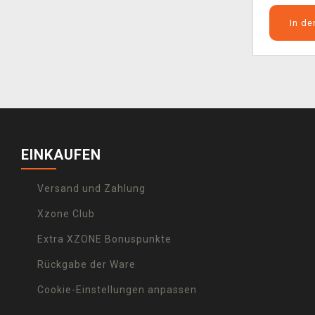
In d
EINKAUFEN
Versand und Zahlung
Xzone Club
Extra XZONE Bonuspunkte
Rückgabe der Ware
Cookie-Einstellungen anpassen