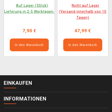
Horizons 3 - Play
Horizons 3 - Kreative
Auf Lager (3Stck)
Nicht auf Lager
Booster (14 Karten)
nergie Commander
Lieferung in 2-5 Werktagen.
(Versand innerhalb von 10
(ENGLISCHE VERSION)
Deck (ENGLISCHE
Tagen)
VERSION)
7,90 €
47,99 €
In den Warenkorb
In den Warenkorb
EINKAUFEN
INFORMATIONEN