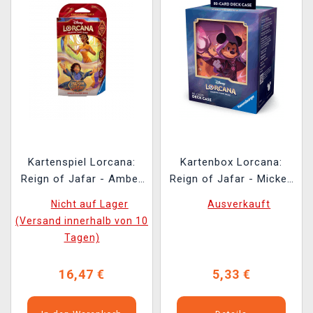
Kartenspiel Lorcana:
Kartenbox Lorcana:
Reign of Jafar - Amber
Reign of Jafar - Mickey
& Amethyst Starter
Mouse
Nicht auf Lager
Ausverkauft
Deck (Tiana & Bruno)
(Versand innerhalb von 10
(ENGLISCHE VERSION)
Tagen)
16,47 €
5,33 €