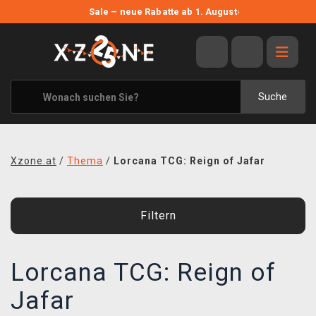
NEUE ANGEBOTE
Sale – neue Rabatte ab 1. August
›
ANGEBOTE
ALLE MARKEN
XZONE ORIGINALS
Suche
KLEIDUNG & ACCESSOIRES
MERCHANDISE
Xzone.at
/
Thema
/
Lorcana TCG: Reign of Jafar
BÜCHER & COMICS
BRETT- UND KARTENSPIELE
Filtern
BLOG
Lorcana TCG: Reign of
KONTAKT
Jafar
VERSAND