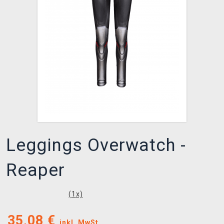
XZONE CLUB
Leggings Overwatch -
Reaper
(
1
x)
35,08
€
inkl. MwSt.