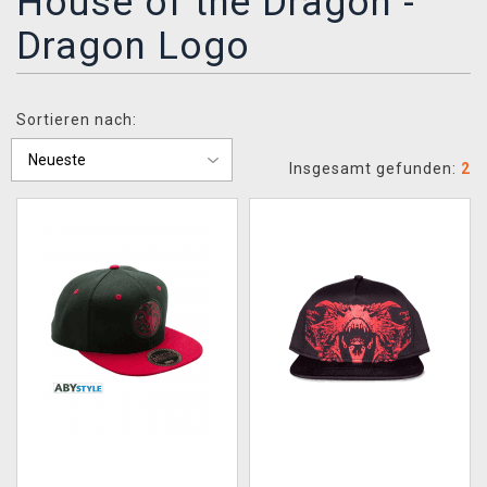
House of the Dragon -
XZONE CLUB
Dragon Logo
Sortieren nach:
Insgesamt gefunden:
2