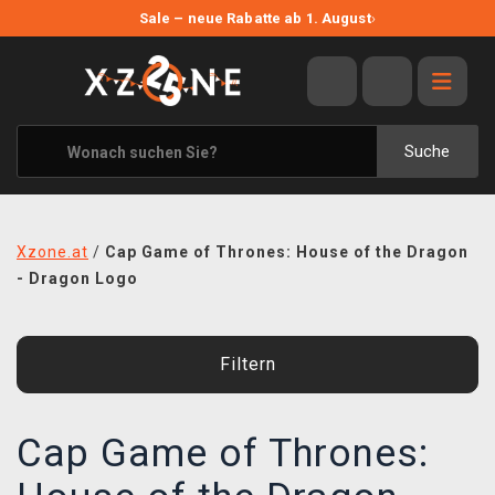
NEUE ANGEBOTE
Sale – neue Rabatte ab 1. August
›
ANGEBOTE
ALLE MARKEN
XZONE ORIGINALS
Suche
KLEIDUNG & ACCESSOIRES
MERCHANDISE
Xzone.at
/
Cap Game of Thrones: House of the Dragon
BÜCHER & COMICS
- Dragon Logo
BRETT- UND KARTENSPIELE
Filtern
BLOG
KONTAKT
Cap Game of Thrones:
VERSAND