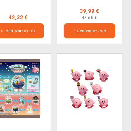
39,99 €
42,32 €
46,65 €
In den Warenkorb
In den Warenkorb