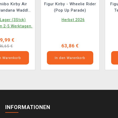
miibo Kirby Air
Figur Kirby - Wheelie Rider
Fig
 Bandana Waddle
(Pop Up Parade)
T
 Winged Star
(
Lager (3Stck)
Herbst 2026
in 2-5 Werktagen.
9,99 €
63,86 €
46,65 €
en Warenkorb
In den Warenkorb
INFORMATIONEN