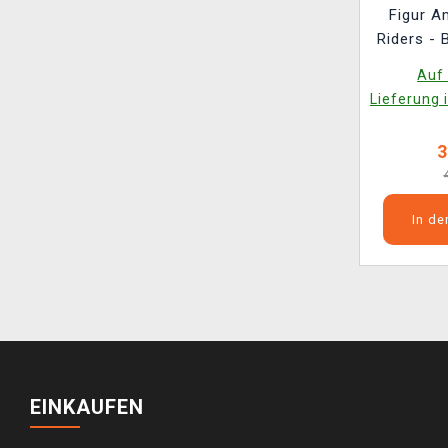
Figur A
Riders -
Dee &
Auf 
Lieferung 
3
In d
EINKAUFEN