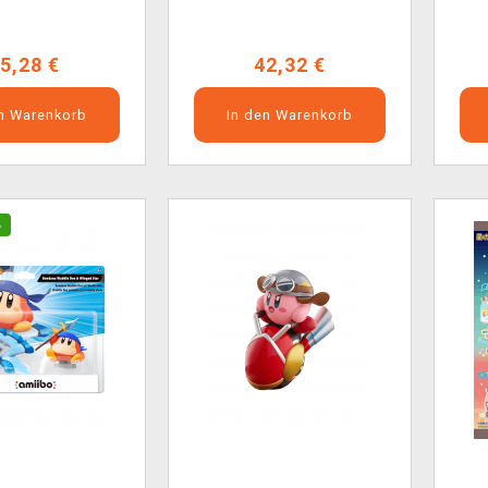
5,28 €
42,32 €
en Warenkorb
In den Warenkorb
%