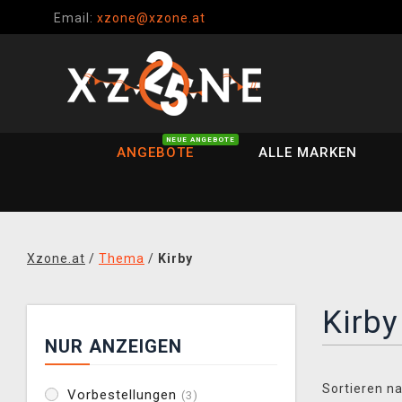
Email:
xzone@xzone.at
NEUE ANGEBOTE
ANGEBOTE
ALLE MARKEN
Xzone.at
/
Thema
/
Kirby
Kirby
NUR ANZEIGEN
Sortieren na
Vorbestellungen
(3)