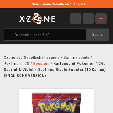
NEUE ANGEBOTE
Sale – neue Rabatte ab 1. August
›
ANGEBOTE
ALLE MARKEN
XZONE ORIGINALS
Suche
KLEIDUNG & ACCESSOIRES
MERCHANDISE
Xzone.at
/
Gesellschaftsspiele
/
Sammelspiele
/
BÜCHER & COMICS
Pokémon TCG
/
Boosters
/
Kartenspiel Pokémon TCG:
Scarlet & Violet - Destined Rivals Booster (10 Karten)
BRETT- UND KARTENSPIELE
(ENGLISCHE VERSION)
BLOG
KONTAKT
VERSAND