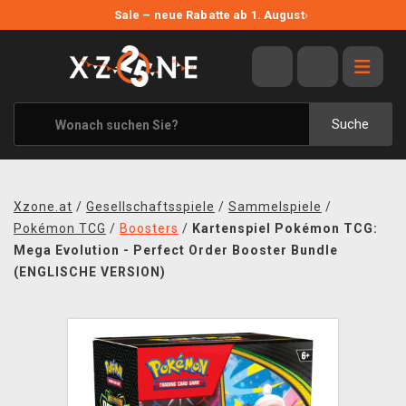
NEUE ANGEBOTE
Sale – neue Rabatte ab 1. August
›
ANGEBOTE
ALLE MARKEN
XZONE ORIGINALS
Suche
KLEIDUNG & ACCESSOIRES
MERCHANDISE
Xzone.at
/
Gesellschaftsspiele
/
Sammelspiele
/
BÜCHER & COMICS
Pokémon TCG
/
Boosters
/
Kartenspiel Pokémon TCG:
Mega Evolution - Perfect Order Booster Bundle
BRETT- UND KARTENSPIELE
(ENGLISCHE VERSION)
BLOG
KONTAKT
VERSAND