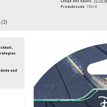
Länge des Spiels
:
10-30 M
Produktcode
: 73610
 (2)
chkeit,
trategien
tände und