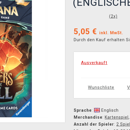
(ENGLISCH
(
2
x)
5,05
€
inkl. MwSt.
Durch den Kauf erhalten S
Ausverkauft
Wunschliste
V
Sprache
:
Englisch
Merchandise
:
Kartenspiel
Anzahl der Spieler
:
2 Spie