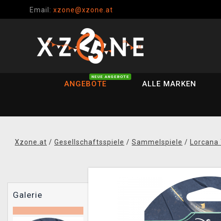
Email:
xzone@xzone.at
NEUE ANGEBOTE
ANGEBOTE
ALLE MARKEN
Xzone.at
/
Gesellschaftsspiele
/
Sammelspiele
/
Lorcana
Galerie