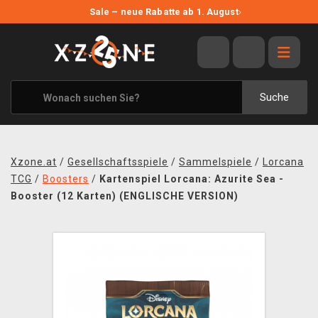
NEUE ANGEBOTE
Sale – neue Rabatte ab 1. August
›
ANGEBOTE
ALLE MARKEN
XZONE ORIGINALS
Suche
KLEIDUNG & ACCESSOIRES
MERCHANDISE
Xzone.at
/
Gesellschaftsspiele
/
Sammelspiele
/
Lorcana
BÜCHER & COMICS
TCG
/
Boosters
/
Kartenspiel Lorcana: Azurite Sea -
Booster (12 Karten) (ENGLISCHE VERSION)
BRETT- UND KARTENSPIELE
BLOG
KONTAKT
VERSAND