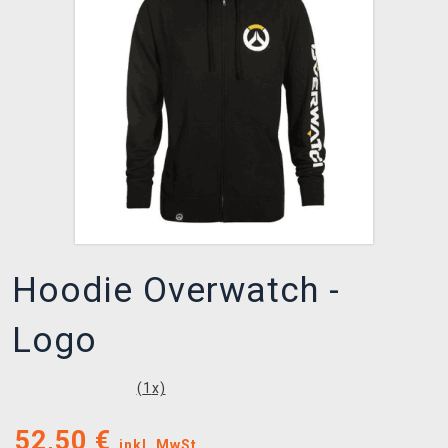
XZONE CLUB
Hoodie Overwatch -
Logo
(
1
x)
52,50
€
inkl. MwSt.