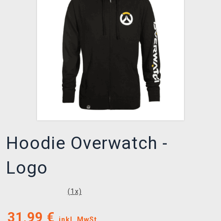
XZONE CLUB
Hoodie Overwatch -
Logo
(
1
x)
31,99
€
inkl. MwSt.