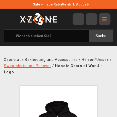
NEUE ANGEBOTE
Sale – neue Rabatte ab 1. August
›
ANGEBOTE
ALLE MARKEN
XZONE ORIGINALS
Suche
KLEIDUNG & ACCESSOIRES
MERCHANDISE
Xzone.at
/
Bekleidung und Accessoires
/
Herren/Unisex
/
BÜCHER & COMICS
Sweatshirts und Pullover
/
Hoodie Gears of War 4 -
Logo
BRETT- UND KARTENSPIELE
BLOG
KONTAKT
VERSAND