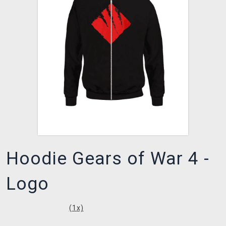
XZONE CLUB
Hoodie Gears of War 4 -
Logo
(
1
x)