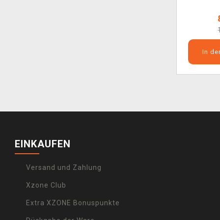
In d
EINKAUFEN
Versand und Zahlung
Xzone Club
Extra XZONE Bonuspunkte