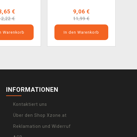
8,65 €
9,06 €
12,22 €
11,99 €
en Warenkorb
In den Warenkorb
INFORMATIONEN
Kontaktiert uns
Über den Shop Xzone.at
Reklamation und Widerruf