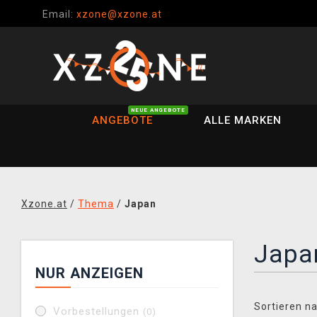
Email:
xzone@xzone.at
NEUE ANGEBOTE
ANGEBOTE
ALLE MARKEN
Xzone.at
/
Thema
/
Japan
Japa
NUR ANZEIGEN
Sortieren na
Vorbestellungen
(0)