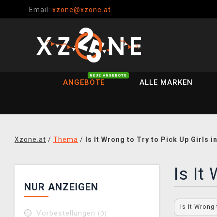
Email:
xzone@xzone.at
NEUE ANGEBOTE
ANGEBOTE
ALLE MARKEN
Xzone.at
/
Thema
/
Is It Wrong to Try to Pick Up Girls 
Is It
NUR ANZEIGEN
Is It Wrong
Vorbestellungen
(0)