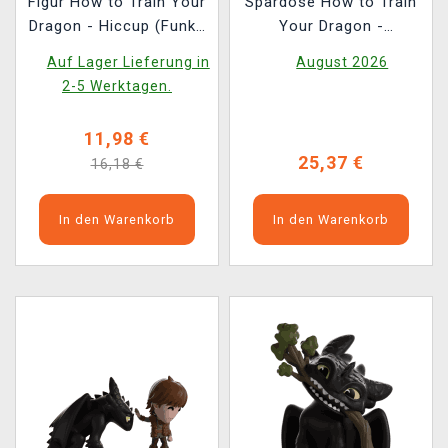
Figur How to Train Your
Spardose How to Train
Dragon - Hiccup (Funko
Your Dragon -
POP! Movies 1790)
Toothless
Auf Lager Lieferung in
August 2026
2-5 Werktagen.
11,98 €
25,37 €
16,18 €
In den Warenkorb
In den Warenkorb