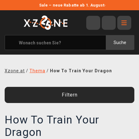
NEUE ANGEBOTE
Sale – neue Rabatte ab 1. August
›
ANGEBOTE
ALLE MARKEN
XZONE ORIGINALS
Suche
KLEIDUNG & ACCESSOIRES
MERCHANDISE
Xzone.at
/
Thema
/
How To Train Your Dragon
BÜCHER & COMICS
BRETT- UND KARTENSPIELE
Filtern
BLOG
How To Train Your
KONTAKT
Dragon
VERSAND