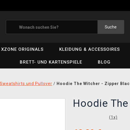
Suche
XZONE ORIGINALS
KLEIDUNG & ACCESSOIRES
BRETT- UND KARTENSPIELE
BLOG
Sweatshirts und Pullover
/
Hoodie The Witcher - Zipper Bla
Hoodie The 
(
1
x)