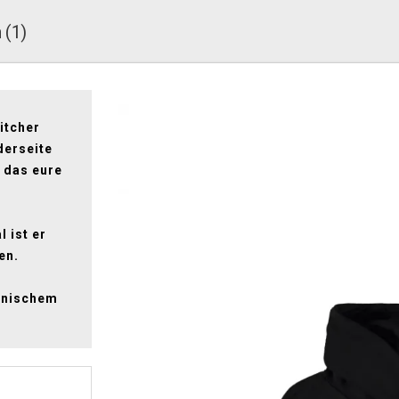
 (1)
itcher
derseite
 das eure
 ist er
en.
konischem