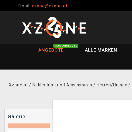
Email:
xzone@xzone.at
NEUE ANGEBOTE
ANGEBOTE
ALLE MARKEN
Xzone.at
/
Bekleidung und Accessoires
/
Herren/Unisex
/
Galerie