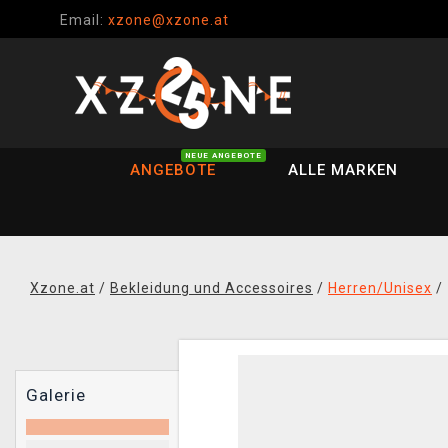
Email:
xzone@xzone.at
NEUE ANGEBOTE
ANGEBOTE
ALLE MARKEN
Xzone.at
/
Bekleidung und Accessoires
/
Herren/Unisex
/
Galerie