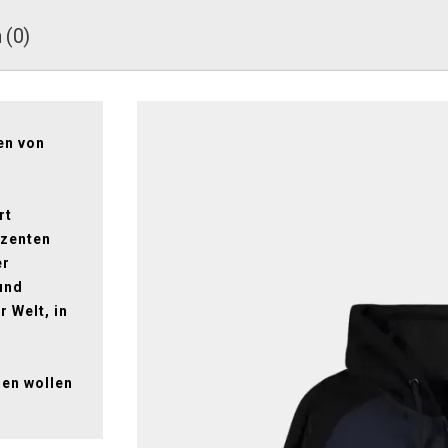
 (0)
en von
rt
ezenten
er
und
 Welt, in
ren wollen