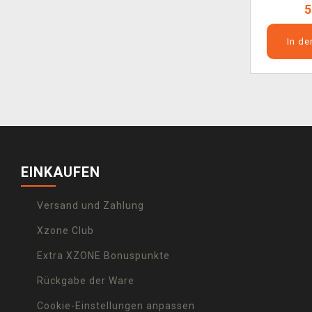
5
In d
EINKAUFEN
Versand und Zahlung
Xzone Club
Extra XZONE Bonuspunkte
Rückgabe der Ware
Cookie-Einstellungen anpassen