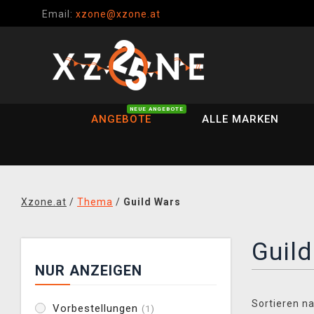
Email:
xzone@xzone.at
NEUE ANGEBOTE
ANGEBOTE
ALLE MARKEN
Xzone.at
/
Thema
/
Guild Wars
Guil
NUR ANZEIGEN
Sortieren na
Vorbestellungen
(1)