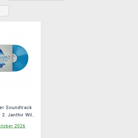
ller Soundtrack
 2: Janthir Wilds
uf 2x LP
ktober 2026