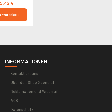
5,43 €
en Warenkorb
INFORMATIONEN
Kontaktiert uns
Über den Shop Xzone.at
Reklamation und Widerruf
AGB
Datenschutz