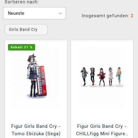
Sortieren nach:
XZONE CLUB
Insgesamt gefunden:
2
Girls Band Cry
Rabatt 31 %
Figur Girls Band Cry -
Figur Girls Band Cry -
Tomo Ebizuka (Sega)
CHILLfigg Mini Figures