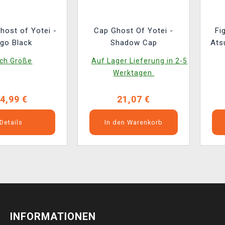
host of Yotei -
Cap Ghost Of Yotei -
Fi
go Black
Shadow Cap
Ats
ch Größe
Auf Lager Lieferung in 2-5
Werktagen.
4,99 €
21,07 €
Details
In den Warenkorb
INFORMATIONEN