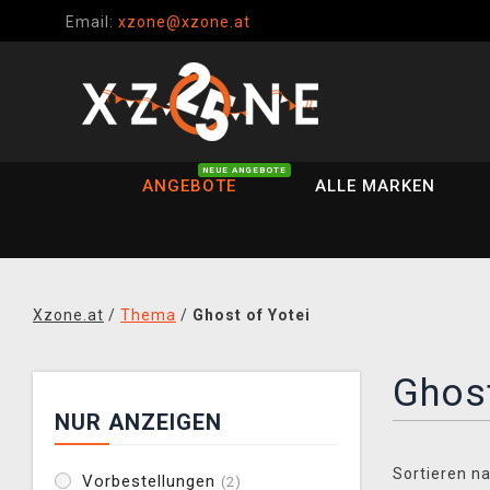
Email:
xzone@xzone.at
NEUE ANGEBOTE
ANGEBOTE
ALLE MARKEN
Xzone.at
/
Thema
/
Ghost of Yotei
Ghost
NUR ANZEIGEN
Sortieren na
Vorbestellungen
(2)