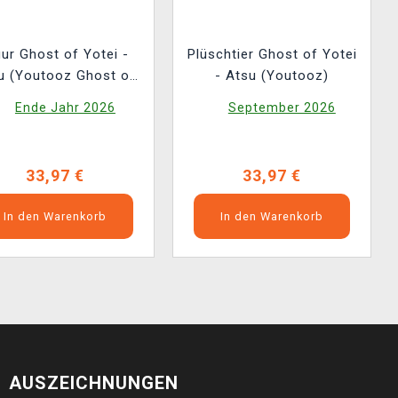
gur Ghost of Yotei -
Plüschtier Ghost of Yotei
u (Youtooz Ghost of
- Atsu (Youtooz)
Yotei 1)
Ende Jahr 2026
September 2026
33,97 €
33,97 €
In den Warenkorb
In den Warenkorb
AUSZEICHNUNGEN