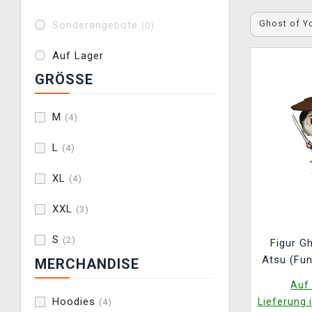
Ghost of Y
Sonderangebote
(0)
Auf Lager
GRÖSSE
M
(4)
L
(4)
XL
(4)
XXL
(3)
S
(2)
Figur Gh
Atsu (Fu
MERCHANDISE
Auf 
Hoodies
Lieferung 
(4)