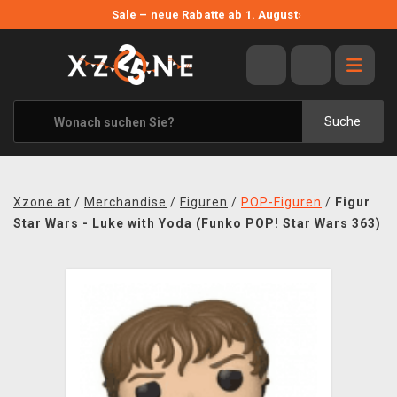
NEUE ANGEBOTE
Sale – neue Rabatte ab 1. August
›
ANGEBOTE
ALLE MARKEN
XZONE ORIGINALS
Suche
KLEIDUNG & ACCESSOIRES
MERCHANDISE
Xzone.at
/
Merchandise
/
Figuren
/
POP-Figuren
/
Figur
BÜCHER & COMICS
Star Wars - Luke with Yoda (Funko POP! Star Wars 363)
BRETT- UND KARTENSPIELE
BLOG
KONTAKT
VERSAND