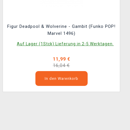
Figur Deadpool & Wolverine - Gambit (Funko POP!
Marvel 1496)
Auf Lager (1Stck) Lieferung in 2-5 Werktagen.
11,99 €
16,04 €
In den Warenkorb