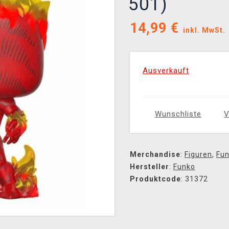
501)
14,99
€
inkl. MwSt.
Ausverkauft
Wunschliste
V
Merchandise
:
Figuren
,
Fun
Hersteller
:
Funko
Produktcode
: 31372