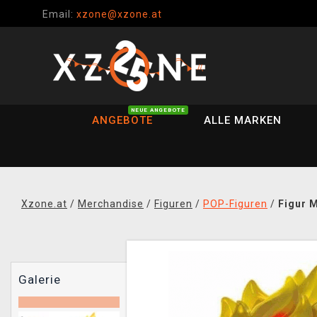
Email:
xzone@xzone.at
NEUE ANGEBOTE
ANGEBOTE
ALLE MARKEN
Xzone.at
/
Merchandise
/
Figuren
/
POP-Figuren
/
Figur 
Galerie