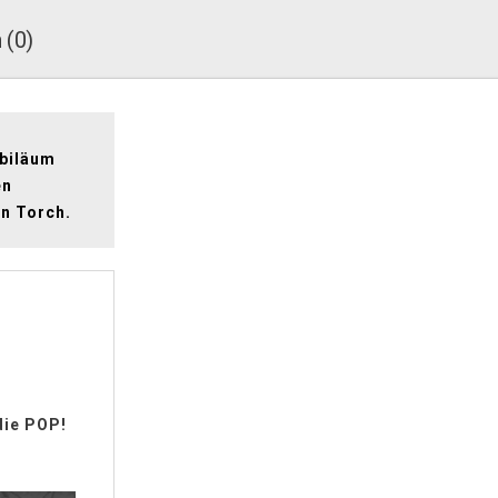
 (0)
ubiläum
en
an Torch.
die POP!