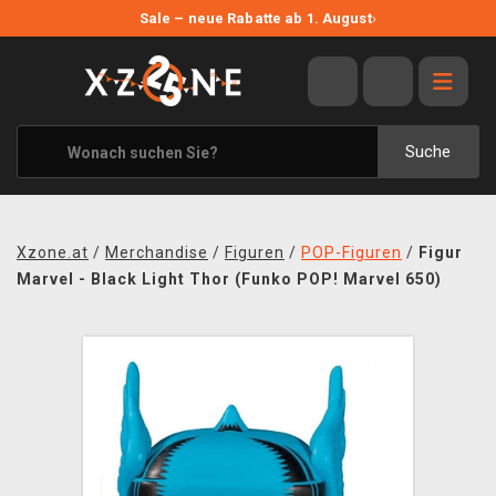
NEUE ANGEBOTE
Sale – neue Rabatte ab 1. August
›
ANGEBOTE
ALLE MARKEN
XZONE ORIGINALS
Suche
KLEIDUNG & ACCESSOIRES
MERCHANDISE
Xzone.at
/
Merchandise
/
Figuren
/
POP-Figuren
/
Figur
BÜCHER & COMICS
Marvel - Black Light Thor (Funko POP! Marvel 650)
BRETT- UND KARTENSPIELE
BLOG
KONTAKT
VERSAND