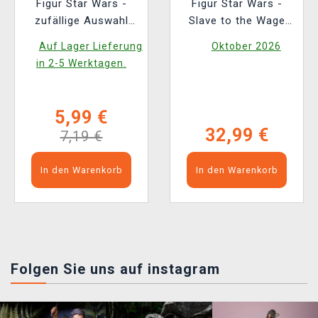
Figur Star Wars -
Figur Star Wars -
zufällige Auswahl
Slave to the Wage
(Funko Mystery Minis)
(Nemesis Now)
Auf Lager Lieferung
Oktober 2026
in 2-5 Werktagen.
5,99 €
32,99 €
7,19 €
In den Warenkorb
In den Warenkorb
Folgen Sie uns auf instagram