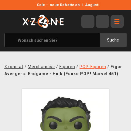
NEUE ANGEBOTE
Sale – neue Rabatte ab 1. August
›
ANGEBOTE
ALLE MARKEN
XZONE ORIGINALS
Suche
KLEIDUNG & ACCESSOIRES
MERCHANDISE
Xzone.at
/
Merchandise
/
Figuren
/
POP-Figuren
/
Figur
BÜCHER & COMICS
Avengers: Endgame - Hulk (Funko POP! Marvel 451)
BRETT- UND KARTENSPIELE
BLOG
KONTAKT
VERSAND