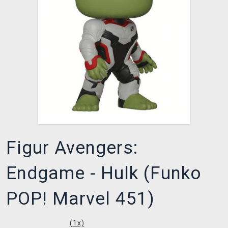
XZONE CLUB
Figur Avengers:
Endgame - Hulk (Funko
POP! Marvel 451)
(
1
x)