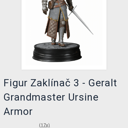
XZONE CLUB
Figur Zaklínač 3 - Geralt
Grandmaster Ursine
Armor
(
17
x)