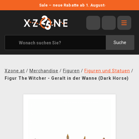
NEUE ANGEBOTE
Sale – neue Rabatte ab 1. August
›
ANGEBOTE
ALLE MARKEN
XZONE ORIGINALS
Suche
KLEIDUNG & ACCESSOIRES
MERCHANDISE
Xzone.at
/
Merchandise
/
Figuren
/
Figuren und Statuen
/
BÜCHER & COMICS
Figur The Witcher - Geralt in der Wanne (Dark Horse)
BRETT- UND KARTENSPIELE
BLOG
KONTAKT
VERSAND