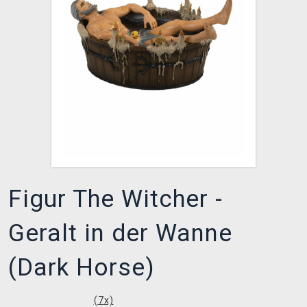
XZONE CLUB
Figur The Witcher -
Geralt in der Wanne
(Dark Horse)
(
7
x)