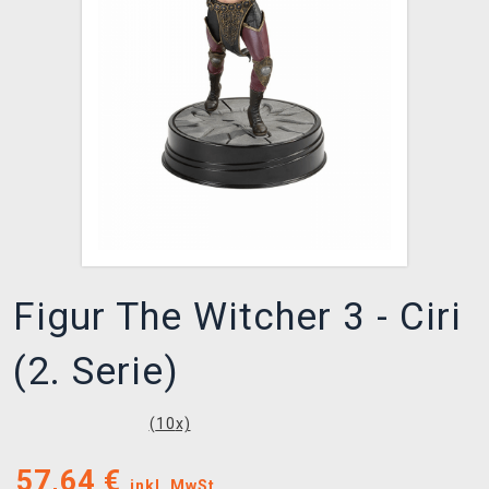
XZONE CLUB
Figur The Witcher 3 - Ciri
(2. Serie)
(
10
x)
57,64
€
inkl. MwSt.