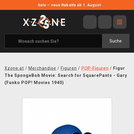
NEUE ANGEBOTE
Sale – neue Rabatte ab 1. August
›
ANGEBOTE
ALLE MARKEN
XZONE ORIGINALS
Suche
KLEIDUNG & ACCESSOIRES
MERCHANDISE
Xzone.at
/
Merchandise
/
Figuren
/
POP-Figuren
/
Figur
BÜCHER & COMICS
The SpongeBob Movie: Search for SquarePants - Gary
(Funko POP! Movies 1940)
BRETT- UND KARTENSPIELE
BLOG
KONTAKT
VERSAND