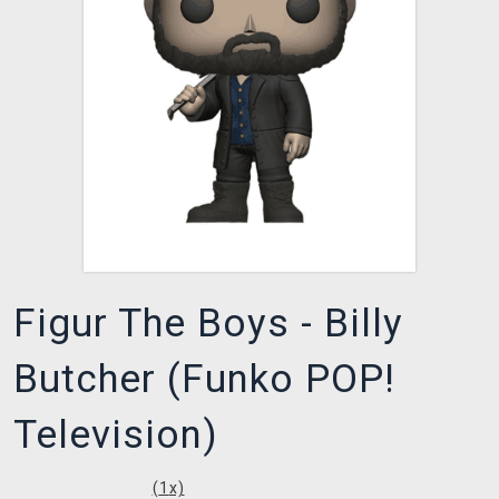
XZONE CLUB
Figur The Boys - Billy
Butcher (Funko POP!
Television)
(
1
x)