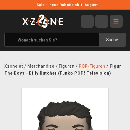
NEUE ANGEBOTE
Sale – neue Rabatte ab 1. August
›
ANGEBOTE
ALLE MARKEN
XZONE ORIGINALS
Suche
KLEIDUNG & ACCESSOIRES
MERCHANDISE
Xzone.at
/
Merchandise
/
Figuren
/
POP-Figuren
/
Figur
BÜCHER & COMICS
The Boys - Billy Butcher (Funko POP! Television)
BRETT- UND KARTENSPIELE
BLOG
KONTAKT
VERSAND