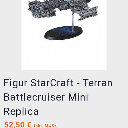
XZONE CLUB
Figur StarCraft - Terran
Battlecruiser Mini
Replica
52,50
€
inkl. MwSt.