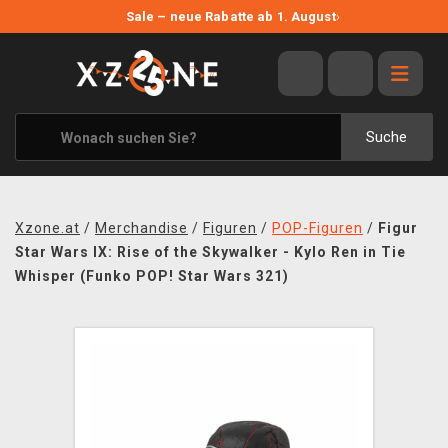
NEUE ANGEBOTE
Sale – neue Rabatte ab 1. August
›
ANGEBOTE
ALLE MARKEN
XZONE ORIGINALS
Suche
KLEIDUNG & ACCESSOIRES
MERCHANDISE
Xzone.at
/
Merchandise
/
Figuren
/
POP-Figuren
/
Figur
BÜCHER & COMICS
Star Wars IX: Rise of the Skywalker - Kylo Ren in Tie
Whisper (Funko POP! Star Wars 321)
BRETT- UND KARTENSPIELE
BLOG
KONTAKT
VERSAND