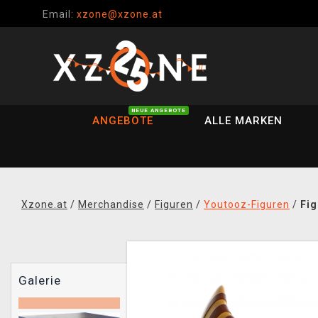
Email:
xzone@xzone.at
NEUE ANGEBOTE
ANGEBOTE
ALLE MARKEN
Xzone.at
/
Merchandise
/
Figuren
/
Youtooz-Figuren
/
Fig
Galerie