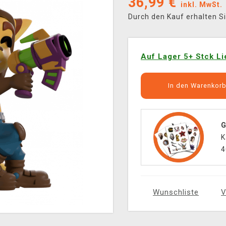
36,99
€
inkl. MwSt.
Durch den Kauf erhalten S
Auf Lager 5+ Stck Li
In den Warenkor
G
K
4
Wunschliste
V