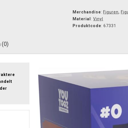
Merchandise
:
Figuren
,
Fig
Material
:
Vinyl
Produktcode
: 67331
 (0)
raktere
andelt
 der