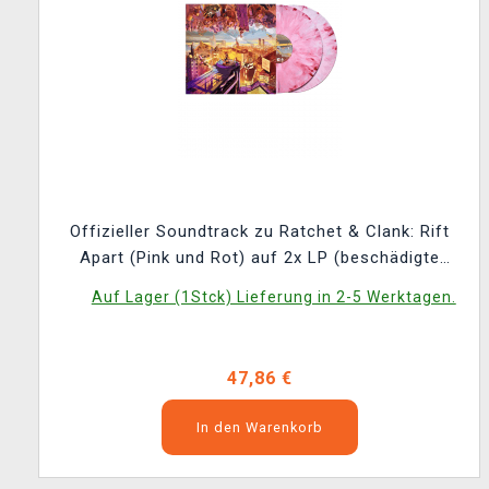
Offizieller Soundtrack zu Ratchet & Clank: Rift
Apart (Pink und Rot) auf 2x LP (beschädigte
Verpackung)
Auf Lager (1Stck) Lieferung in 2-5 Werktagen.
47,86 €
In den Warenkorb