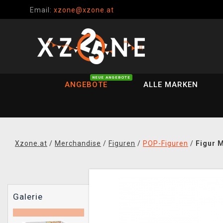
Email:
xzone@xzone.at
NEUE ANGEBOTE
ANGEBOTE
ALLE MARKEN
Xzone.at
/
Merchandise
/
Figuren
/
POP-Figuren
/
Figur 
Galerie