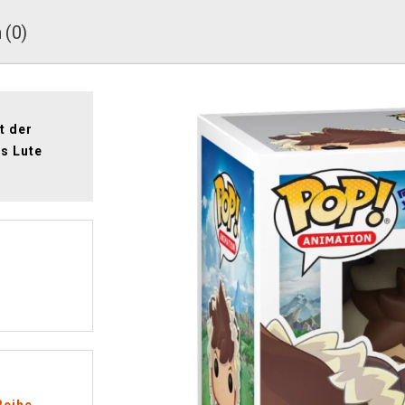
 (0)
t der
es Lute
Reihe