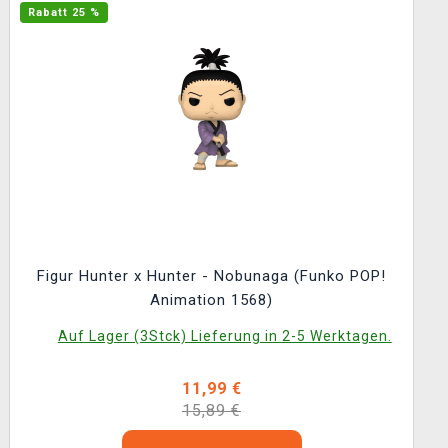
Rabatt 25 %
Figur Hunter x Hunter - Nobunaga (Funko POP!
Animation 1568)
Auf Lager (3Stck) Lieferung in 2-5 Werktagen.
11,99 €
15,89 €