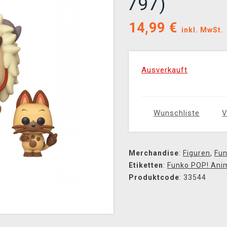
797)
14,99
€
inkl. MwSt.
Ausverkauft
Wunschliste
V
Merchandise
:
Figuren
,
Fun
Etiketten
:
Funko POP! Ani
Produktcode
: 33544