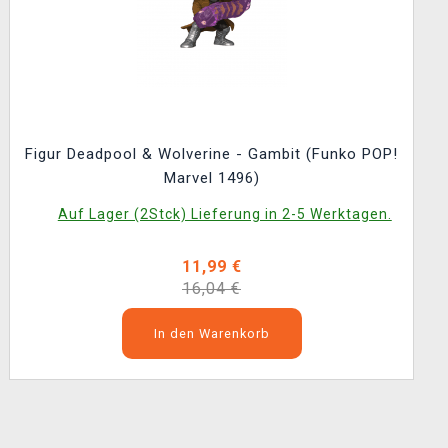
Figur Deadpool & Wolverine - Gambit (Funko POP!
Marvel 1496)
Auf Lager (2Stck) Lieferung in 2-5 Werktagen.
11,99 €
16,04 €
In den Warenkorb