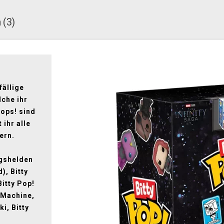
 (3)
fällige
lche ihr
Pops! sind
 ihr alle
ern.
ngshelden
), Bitty
Bitty Pop!
 Machine,
ki, Bitty