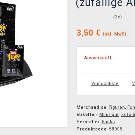
(zufällige 
(
3
x)
3,50
€
inkl. MwSt.
Ausverkauft
Wunschliste
V
Merchandise
:
Figuren
,
Fun
Etiketten
:
Minifigur
,
Zufäl
Hersteller
:
Funko
Produktcode
: 58905