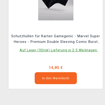
Schutzhüllen für Karten Gamegenic - Marvel Super
Heroes - Premium Double Sleeving Comic Burst
Black (105 Stk.)
Auf Lager (3Stck) Lieferung in 2-5 Werktagen.
14,85 €
In den Warenkorb