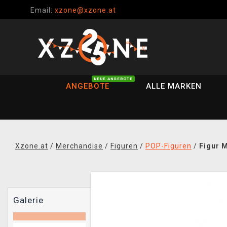
Email:
xzone@xzone.at
NEUE ANGEBOTE
ANGEBOTE
ALLE MARKEN
Xzone.at
/
Merchandise
/
Figuren
/
POP-Figuren
/
Figur M
Galerie