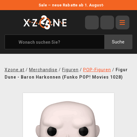
NEUE ANGEBOTE
Sale – neue Rabatte ab 1. August
›
ANGEBOTE
ALLE MARKEN
XZONE ORIGINALS
Suche
KLEIDUNG & ACCESSOIRES
MERCHANDISE
Xzone.at
/
Merchandise
/
Figuren
/
POP-Figuren
/
Figur
BÜCHER & COMICS
Dune - Baron Harkonnen (Funko POP! Movies 1028)
BRETT- UND KARTENSPIELE
BLOG
KONTAKT
VERSAND