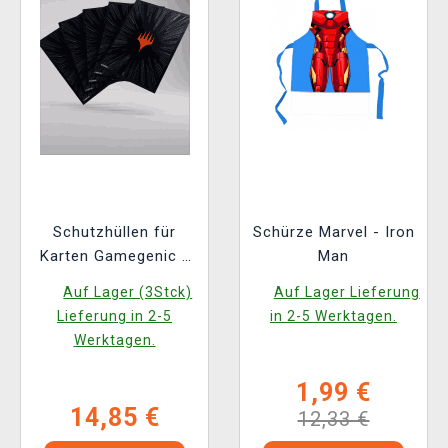
Schutzhüllen für
Schürze Marvel - Iron
Karten Gamegenic -
Man
Marvel Super Heroes
Auf Lager (3Stck)
Auf Lager Lieferung
- Premium Double
Lieferung in 2-5
in 2-5 Werktagen.
Sleeving Comic Burst
Werktagen.
Black (105 Stk.)
1,99 €
14,85 €
12,33 €