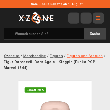
NEUE ANGEBOTE
Sale – neue Rabatte ab 1. August
›
ANGEBOTE
ALLE MARKEN
XZONE ORIGINALS
Suche
KLEIDUNG & ACCESSOIRES
MERCHANDISE
Xzone.at
/
Merchandise
/
Figuren
/
Figuren und Statuen
/
BÜCHER & COMICS
Figur Daredevil: Born Again - Kingpin (Funko POP!
Marvel 1544)
BRETT- UND KARTENSPIELE
BLOG
Rabatt 28 %
KONTAKT
VERSAND