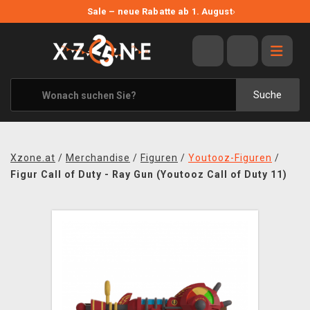
NEUE ANGEBOTE
Sale – neue Rabatte ab 1. August
›
ANGEBOTE
ALLE MARKEN
XZONE ORIGINALS
Suche
KLEIDUNG & ACCESSOIRES
MERCHANDISE
Xzone.at
/
Merchandise
/
Figuren
/
Youtooz-Figuren
/
BÜCHER & COMICS
Figur Call of Duty - Ray Gun (Youtooz Call of Duty 11)
BRETT- UND KARTENSPIELE
BLOG
KONTAKT
VERSAND