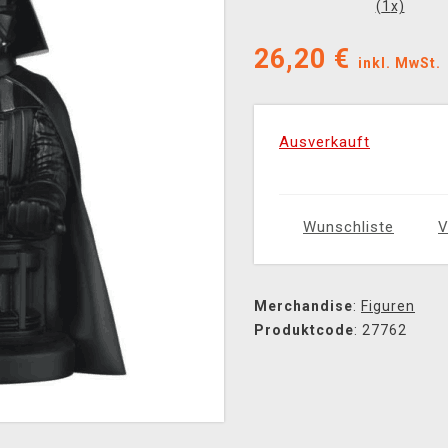
(
1
x)
26,20
€
inkl. MwSt.
Ausverkauft
Wunschliste
V
Merchandise
:
Figuren
Produktcode
: 27762