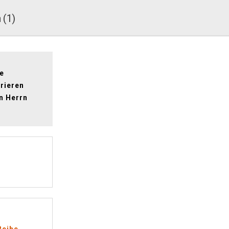
 (1)
ne
orieren
n Herrn
Reihe