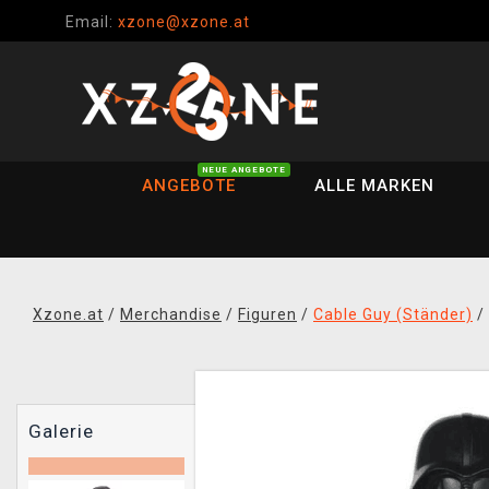
Email:
xzone@xzone.at
NEUE ANGEBOTE
ANGEBOTE
ALLE MARKEN
Xzone.at
/
Merchandise
/
Figuren
/
Cable Guy (Ständer)
/
Galerie