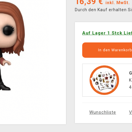
16,39
€
inkl. MwSt.
Durch den Kauf erhalten S
Auf Lager 1 Stck Lie
In den Warenkor
G
K
4
Wunschliste
V