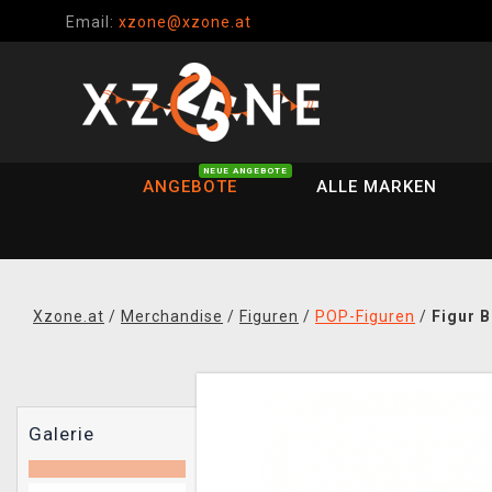
Email:
xzone@xzone.at
NEUE ANGEBOTE
ANGEBOTE
ALLE MARKEN
Xzone.at
/
Merchandise
/
Figuren
/
POP-Figuren
/
Figur B
Galerie