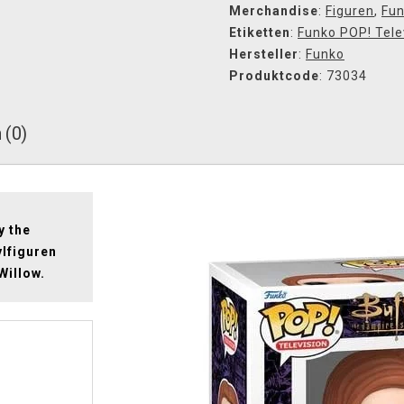
Merchandise
:
Figuren
,
Fun
Etiketten
:
Funko POP! Tele
Hersteller
:
Funko
Produktcode
: 73034
 (0)
y the
ylfiguren
Willow.