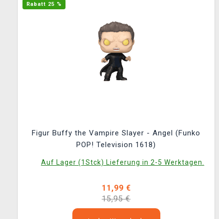
Rabatt 25 %
Figur Buffy the Vampire Slayer - Angel (Funko
POP! Television 1618)
Auf Lager (1Stck) Lieferung in 2-5 Werktagen.
11,99 €
15,95 €