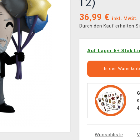
12)
36,99
€
inkl. MwSt.
Durch den Kauf erhalten S
Auf Lager 5+ Stck Li
In den Warenkor
G
K
4
Wunschliste
V