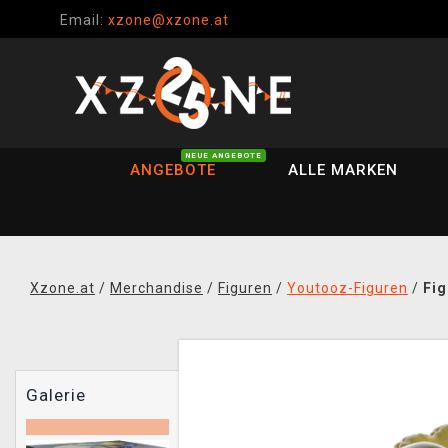
Email:
xzone@xzone.at
NEUE ANGEBOTE
ANGEBOTE
ALLE MARKEN
Xzone.at
/
Merchandise
/
Figuren
/
Youtooz-Figuren
/
Fig
Galerie