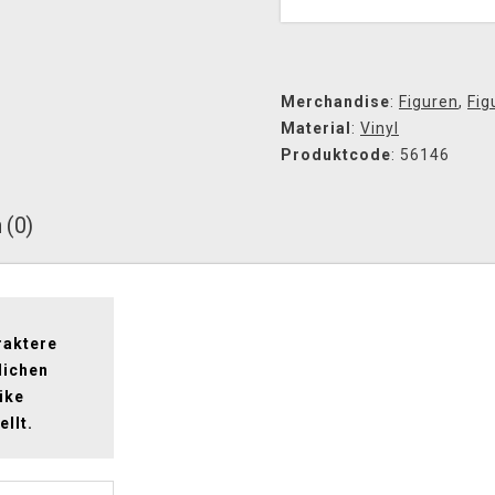
Merchandise
:
Figuren
,
Fig
Material
:
Vinyl
Produktcode
: 56146
 (0)
raktere
lichen
ike
llt.