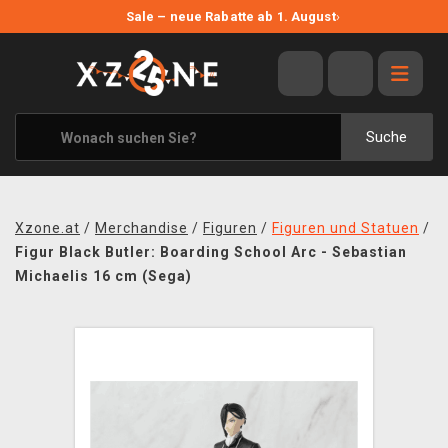
NEUE ANGEBOTE
Sale – neue Rabatte ab 1. August
›
ANGEBOTE
ALLE MARKEN
XZONE ORIGINALS
Suche
KLEIDUNG & ACCESSOIRES
MERCHANDISE
Xzone.at
/
Merchandise
/
Figuren
/
Figuren und Statuen
/
BÜCHER & COMICS
Figur Black Butler: Boarding School Arc - Sebastian
Michaelis 16 cm (Sega)
BRETT- UND KARTENSPIELE
BLOG
KONTAKT
VERSAND