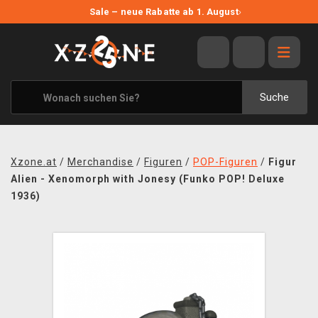
NEUE ANGEBOTE
Sale – neue Rabatte ab 1. August
›
ANGEBOTE
ALLE MARKEN
XZONE ORIGINALS
Suche
KLEIDUNG & ACCESSOIRES
MERCHANDISE
Xzone.at
/
Merchandise
/
Figuren
/
POP-Figuren
/
Figur
BÜCHER & COMICS
Alien - Xenomorph with Jonesy (Funko POP! Deluxe
1936)
BRETT- UND KARTENSPIELE
BLOG
KONTAKT
VERSAND