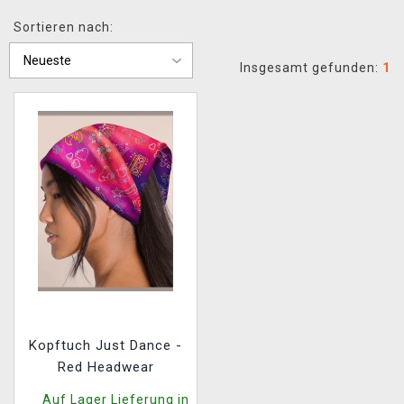
XZONE CLUB
Sortieren nach:
Insgesamt gefunden:
1
Kopftuch Just Dance -
Red Headwear
Auf Lager Lieferung in